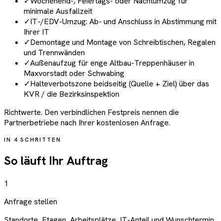
✓
Wochenend-, Feiertags- oder Nachtumzug für
minimale Ausfallzeit
✓
IT-/EDV-Umzug: Ab- und Anschluss in Abstimmung mit
Ihrer IT
✓
Demontage und Montage von Schreibtischen, Regalen
und Trennwänden
✓
Außenaufzug für enge Altbau-Treppenhäuser in
Maxvorstadt oder Schwabing
✓
Halteverbotszone beidseitig (Quelle + Ziel) über das
KVR / die Bezirksinspektion
Richtwerte. Den verbindlichen Festpreis nennen die
Partnerbetriebe nach Ihrer kostenlosen Anfrage.
IN 4 SCHRITTEN
So läuft Ihr Auftrag
1
Anfrage stellen
Standorte, Etagen, Arbeitsplätze, IT-Anteil und Wunschtermin