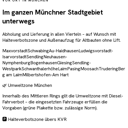
VOR ORT IN MÜNCHEN
Im ganzen Münchner Stadtgebiet
unterwegs
Abholung und Lieferung in allen Vierteln – auf Wunsch mit
Halteverbotszone und Außenaufzug für Altbauten ohne Lift.
Maxvorstadt
Schwabing
Au-Haidhausen
Ludwigsvorstadt-
Isarvorstadt
Sendling
Neuhausen-
Nymphenburg
Bogenhausen
Giesing
Sendling-
Westpark
Schwanthalerhöhe
Laim
Pasing
Moosach
Trudering
Ber
g am Laim
Milbertshofen-Am Hart
🌿 Umweltzone München
Innerhalb des Mittleren Rings gilt die Umweltzone mit Diesel-
Fahrverbot – die eingesetzten Fahrzeuge erfüllen die
Vorgaben (grüne Plakette bzw. zulässige Norm).
🅿️ Halteverbotszone übers KVR