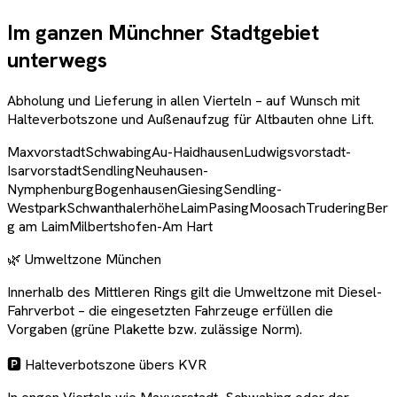
Im ganzen Münchner Stadtgebiet
unterwegs
Abholung und Lieferung in allen Vierteln – auf Wunsch mit
Halteverbotszone und Außenaufzug für Altbauten ohne Lift.
Maxvorstadt
Schwabing
Au-Haidhausen
Ludwigsvorstadt-
Isarvorstadt
Sendling
Neuhausen-
Nymphenburg
Bogenhausen
Giesing
Sendling-
Westpark
Schwanthalerhöhe
Laim
Pasing
Moosach
Trudering
Ber
g am Laim
Milbertshofen-Am Hart
🌿 Umweltzone München
Innerhalb des Mittleren Rings gilt die Umweltzone mit Diesel-
Fahrverbot – die eingesetzten Fahrzeuge erfüllen die
Vorgaben (grüne Plakette bzw. zulässige Norm).
🅿️ Halteverbotszone übers KVR