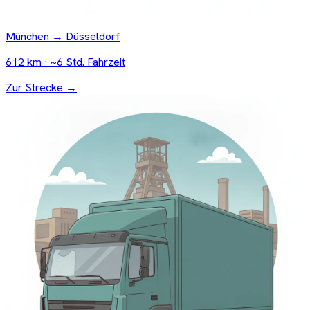
München → Düsseldorf
612 km · ~6 Std. Fahrzeit
Zur Strecke →