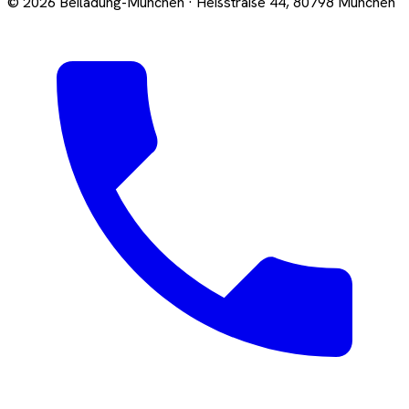
© 2026 Beiladung-München · Heßstraße 44, 80798 München