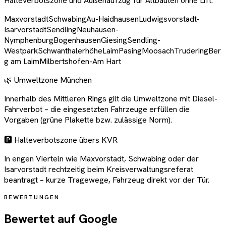
Halteverbotszone und Außenaufzug für Altbauten ohne Lift.
Maxvorstadt
Schwabing
Au-Haidhausen
Ludwigsvorstadt-
Isarvorstadt
Sendling
Neuhausen-
Nymphenburg
Bogenhausen
Giesing
Sendling-
Westpark
Schwanthalerhöhe
Laim
Pasing
Moosach
Trudering
Ber
g am Laim
Milbertshofen-Am Hart
🌿 Umweltzone München
Innerhalb des Mittleren Rings gilt die Umweltzone mit Diesel-
Fahrverbot – die eingesetzten Fahrzeuge erfüllen die
Vorgaben (grüne Plakette bzw. zulässige Norm).
🅿️ Halteverbotszone übers KVR
In engen Vierteln wie Maxvorstadt, Schwabing oder der
Isarvorstadt rechtzeitig beim Kreisverwaltungsreferat
beantragt – kurze Tragewege, Fahrzeug direkt vor der Tür.
BEWERTUNGEN
Bewertet auf Google