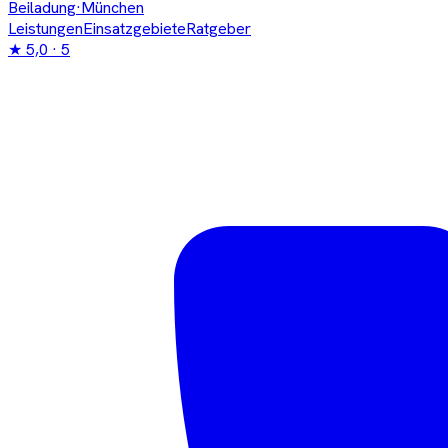
Beiladung
·München
Leistungen
Einsatzgebiete
Ratgeber
★
5,0
· 5